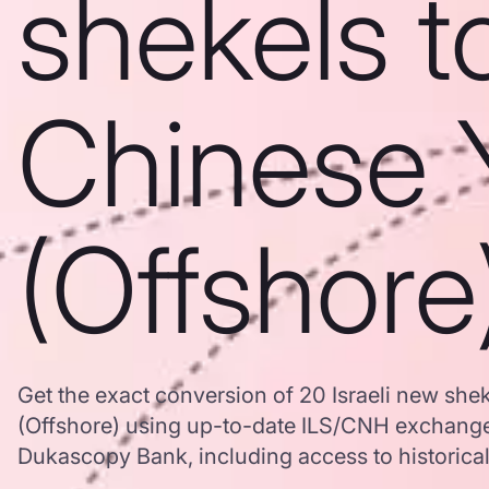
shekels t
Chinese 
(Offshore
Get the exact conversion of 20 Israeli new she
(Offshore) using up-to-date ILS/CNH exchange
Dukascopy Bank, including access to historical