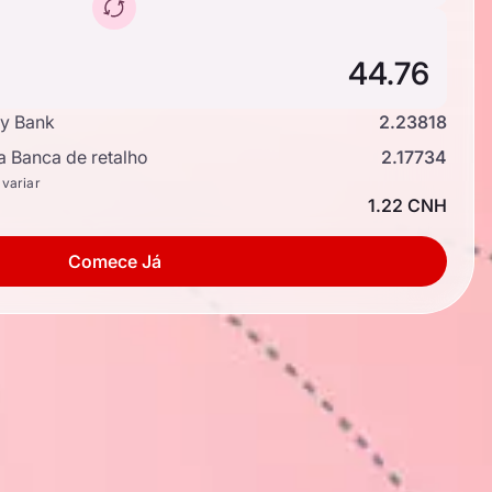
y Bank
2.23818
a Banca de retalho
2.17734
 variar
1.22 CNH
Comece Já