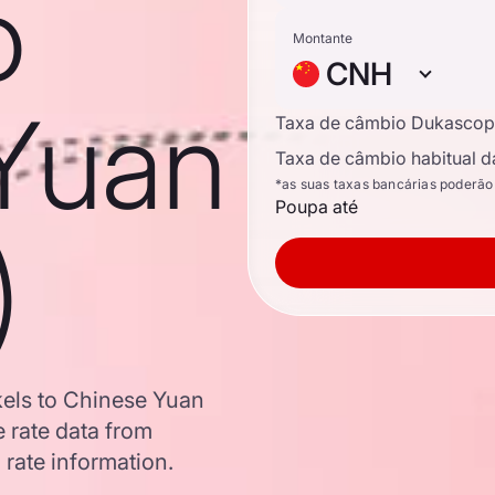
o
Montante
CNH
Yuan
Taxa de câmbio Dukascop
Taxa de câmbio habitual d
*as suas taxas bancárias poderão
Poupa até
)
kels to Chinese Yuan
 rate data from
 rate information.