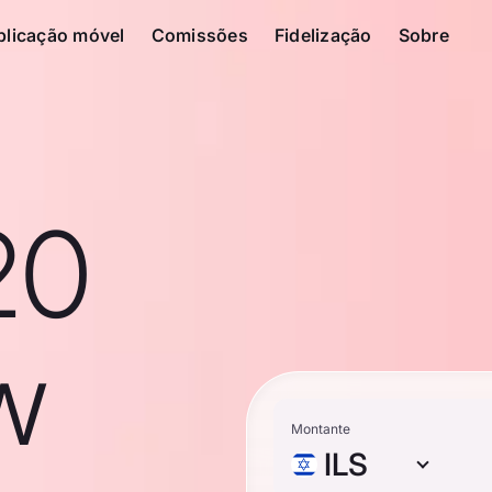
plicação móvel
Comissões
Fidelização
Sobre
20
ew
Montante
ILS