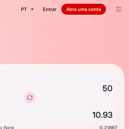
PT
Entrar
Abra uma conta
y Bank
0.21867