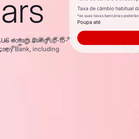
lars
Taxa de câmbio habitual d
*as suas taxas bancárias poderão
Poupa até
 US dollars using up-to-
copy Bank, including