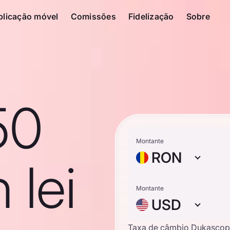
plicação móvel
Comissões
Fidelização
Sobre
50
Montante
RON
 lei
Montante
USD
Taxa de câmbio Dukascop