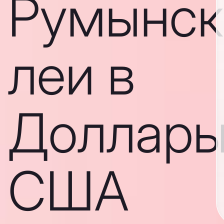
Румынск
леи в
Доллар
США