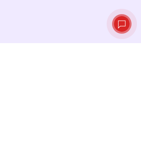
Курсы валют в
реальном
времени