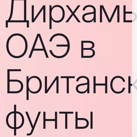
Дирхам
ОАЭ в
Британс
фунты