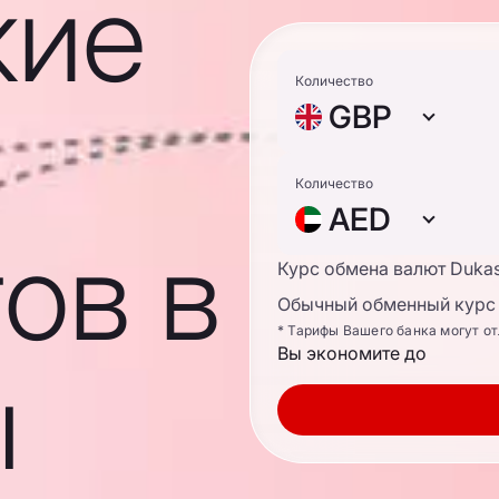
кие
Количество
GBP
Количество
AED
ов в
Курс обмена валют Duka
Обычный обменный курс 
* Тарифы Вашего банка могут о
Вы экономите до
ы