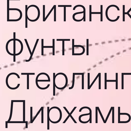
Британс
фунты
стерлинг
Дирхам