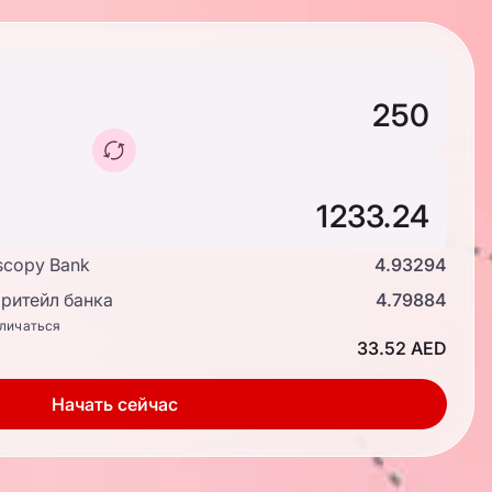
scopy Bank
4.93294
ритейл банка
4.79884
тличаться
33.52 AED
Начать сейчас