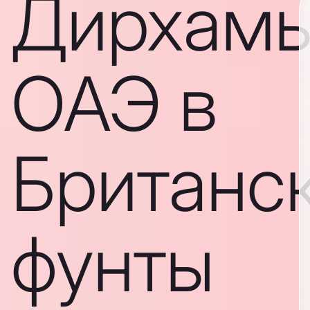
Дирхам
ОАЭ в
Британс
фунты