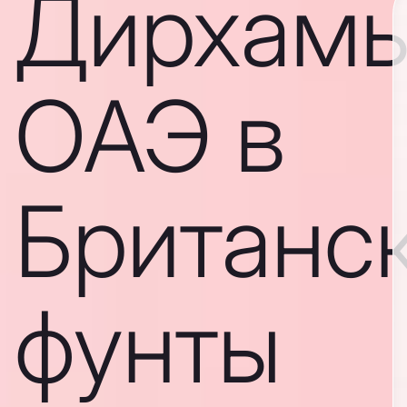
Дирхам
ОАЭ в
Британс
фунты