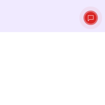
Курсы валют в
реальном
времени