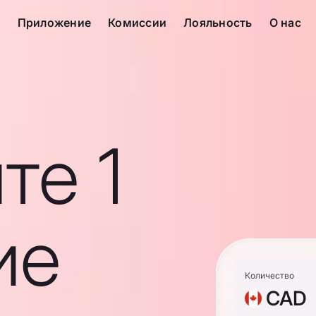
с
Приложение
Комиссии
Лояльность
О нас
те 1
ие
Количество
CAD