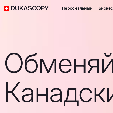
Персональный
Бизне
Обменяй
Канадск