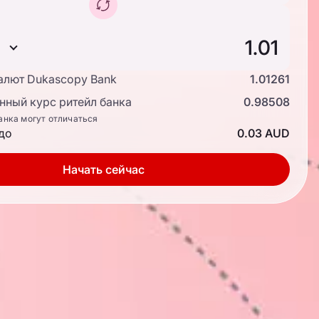
алют Dukascopy Bank
1.01261
ный курс ритейл банка
0.98508
анка могут отличаться
до
0.03 AUD
Начать сейчас