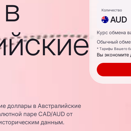
 в
Количество
AUD
ийские
Курс обмена в
Обычный обмен
* Тарифы Вашего б
Вы экономите 
кие доллары в Австралийские
алютной паре CAD/AUD от
 историческим данным.