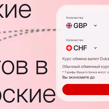
кие
Количество
GBP
Количество
CHF
ов в
Курс обмена валют Duk
Обычный обменный курс
* Тарифы Вашего банка могут 
Вы экономите до
ские