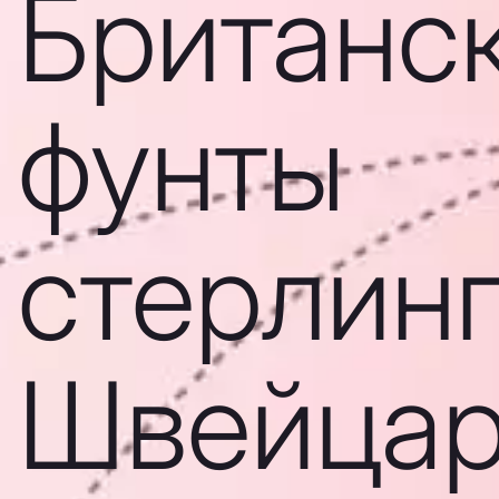
Британс
фунты
стерлинг
Швейцар