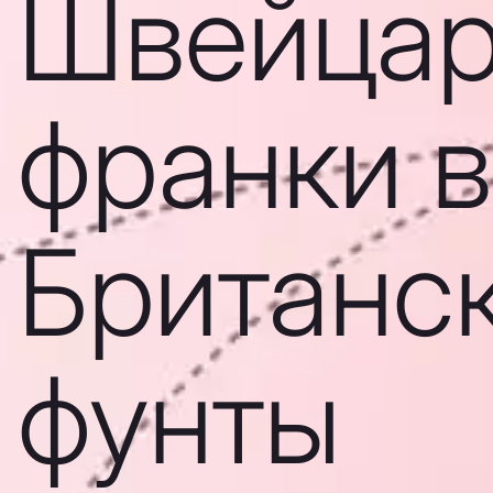
Швейцар
франки в
Британс
фунты