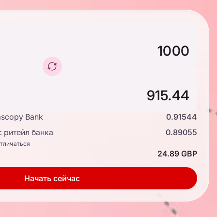
ascopy Bank
0.91544
 ритейл банка
0.89055
отличаться
24.89 GBP
Начать сейчас