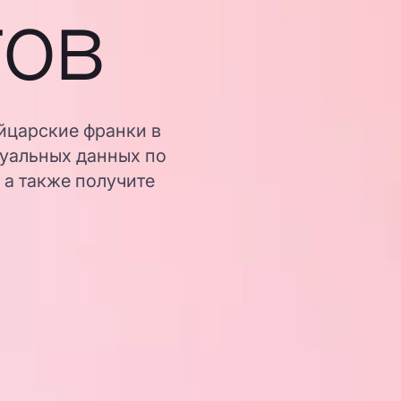
гов
йцарские франки в
туальных данных по
 а также получите