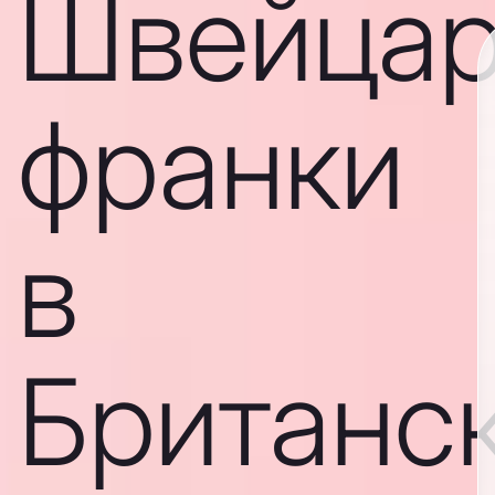
Швейцар
франки
в
Британс