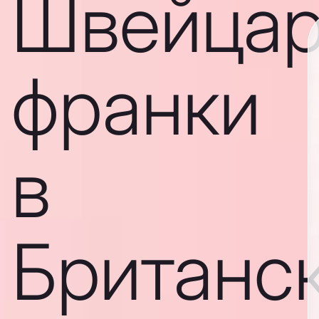
Швейцар
франки
в
Британс