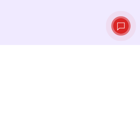
Курсы валют в
реальном
времени