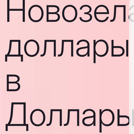
Новозел
доллары
в
Доллар