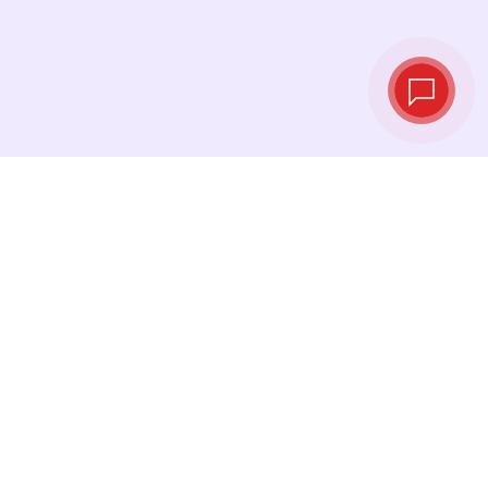
Курсы валют в
реальном
времени