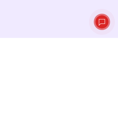
Курсы валют в
реальном
времени