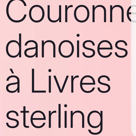
Couronn
danoises
à Livres
sterling