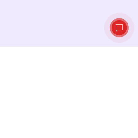
Курсы валют в
реальном
времени