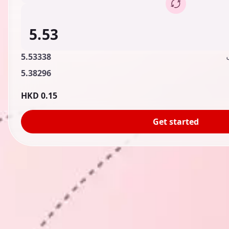
5.53338
5.38296
0.15 HKD
Get started