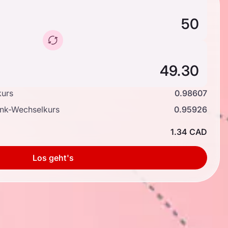
kurs
0.98607
ank-Wechselkurs
0.95926
1.34 CAD
Los geht's