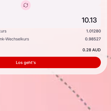
kurs
1.01280
ank-Wechselkurs
0.98527
0.28 AUD
Los geht's