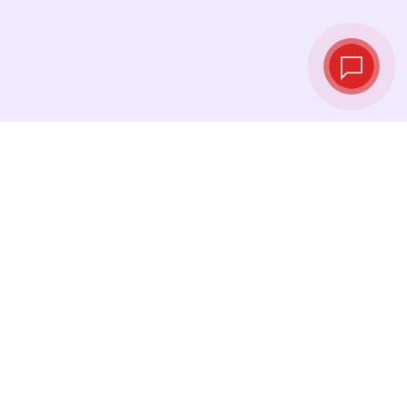
Live‑Wechselkurse
Sehen Sie die neuesten Kurse ein und
tauschen Sie genau im richtigen Moment.