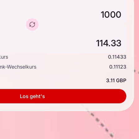
kurs
0.11433
ank-Wechselkurs
0.11123
3.11 GBP
Los geht's