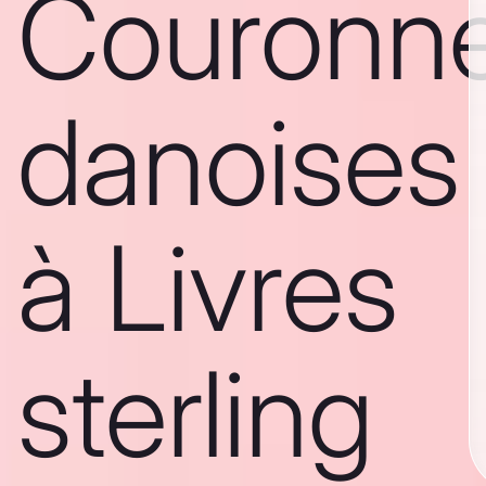
Couronn
danoises
à Livres
sterling