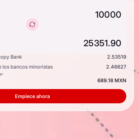
copy Bank
2.53519
e los bancos minoristas
2.46627
ar
689.18 MXN
Empiece ahora