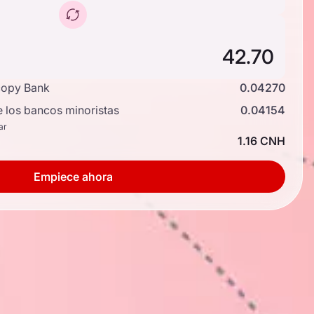
copy Bank
0.04270
e los bancos minoristas
0.04154
ar
1.16 CNH
Empiece ahora