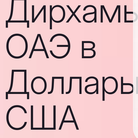
Дирхам
ОАЭ в
Доллар
США