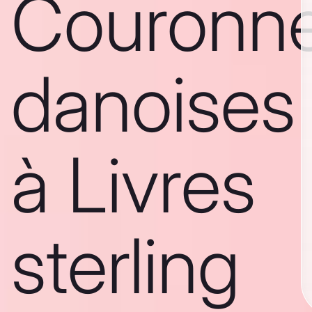
Couronn
danoises
à Livres
sterling