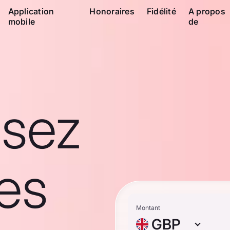
Application
Honoraires
Fidélité
A propos
mobile
de
ssez
es
Montant
GBP