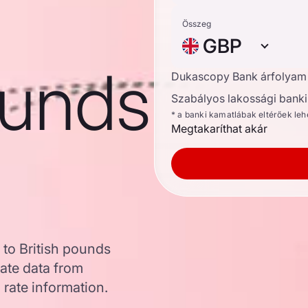
Összeg
GBP
ounds
Dukascopy Bank árfolyam
Szabályos lakossági banki 
* a banki kamatlábak eltérőek le
Megtakaríthat akár
 to British pounds
ate data from
 rate information.