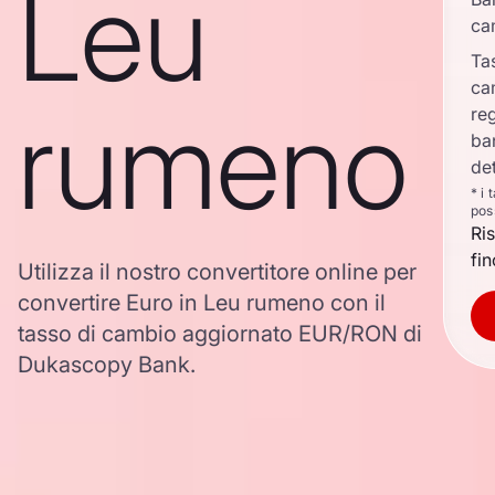
Leu
ca
Ta
ca
rumeno
re
ba
det
* i 
pos
Ri
fin
Utilizza il nostro convertitore online per
convertire Euro in Leu rumeno con il
tasso di cambio aggiornato EUR/RON di
Dukascopy Bank.