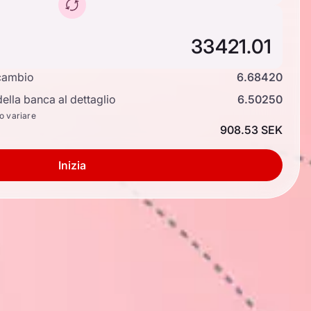
cambio
6.68420
ella banca al dettaglio
6.50250
no variare
908.53 SEK
Inizia