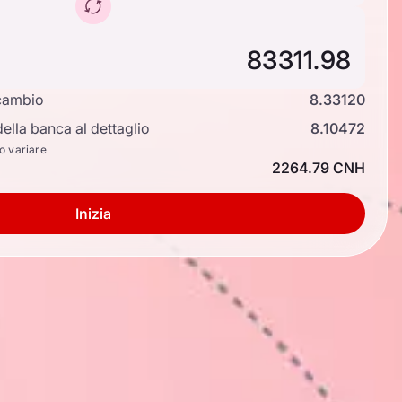
cambio
8.33120
ella banca al dettaglio
8.10472
no variare
2264.79 CNH
Inizia