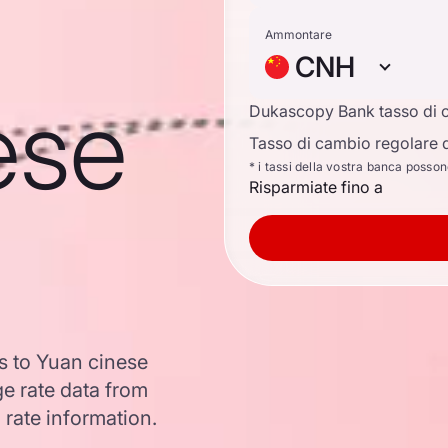
Ammontare
CNH
ese
Dukascopy Bank tasso di 
Tasso di cambio regolare d
* i tassi della vostra banca posso
Risparmiate fino a
s to Yuan cinese
e rate data from
 rate information.