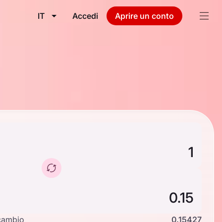
IT
Accedi
Aprire un conto
cambio
0.15427