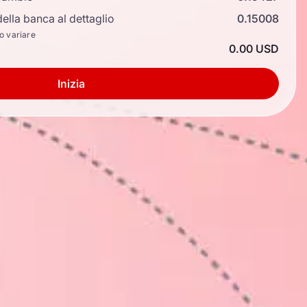
ella banca al dettaglio
0.15008
no variare
0.00 USD
Inizia