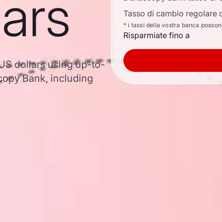
lars
Tasso di cambio regolare d
* i tassi della vostra banca posso
Risparmiate fino a
 US dollars using up-to-
opy Bank, including