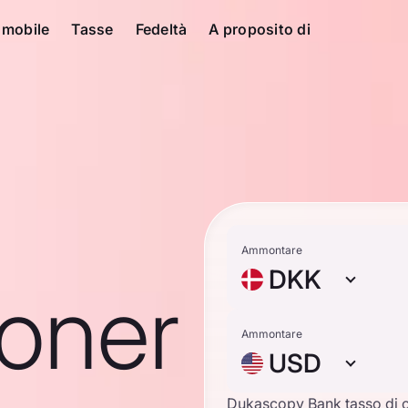
 mobile
Tasse
Fedeltà
A proposito di
Ammontare
DKK
roner
Ammontare
USD
Dukascopy Bank tasso di 