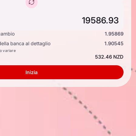
cambio
1.95869
ella banca al dettaglio
1.90545
no variare
532.46 NZD
Inizia