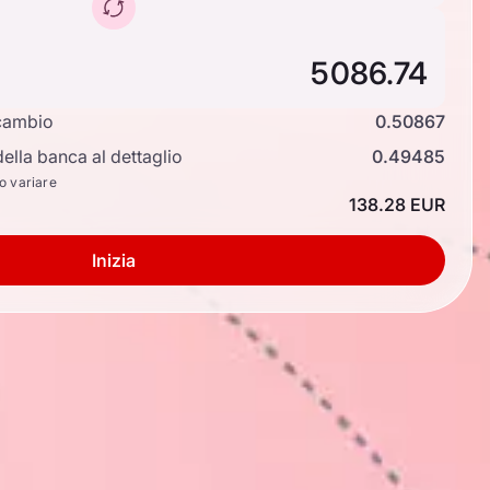
cambio
0.50867
ella banca al dettaglio
0.49485
no variare
138.28 EUR
Inizia