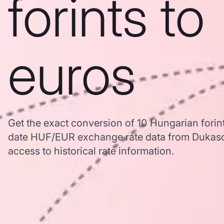
forints to
euros
Get the exact conversion of 10 Hungarian forin
date HUF/EUR exchange rate data from Dukasc
access to historical rate information.