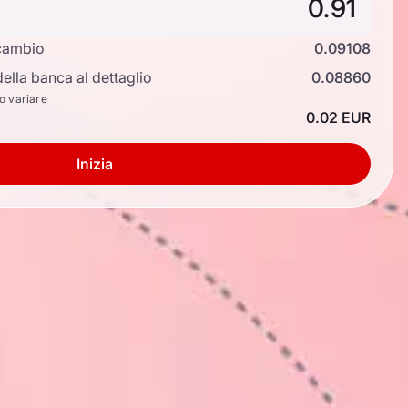
cambio
0.09108
ella banca al dettaglio
0.08860
no variare
0.02 EUR
Inizia