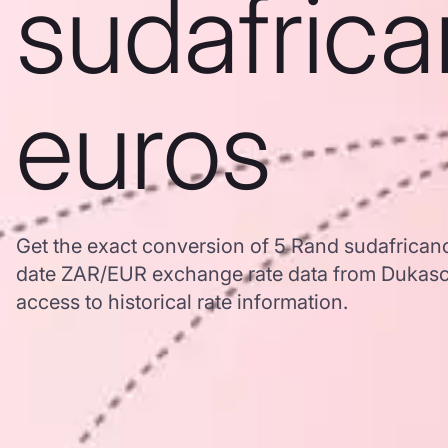
sudafrica
euros
Get the exact conversion of 5 Rand sudafrican
date ZAR/EUR exchange rate data from Dukasc
access to historical rate information.