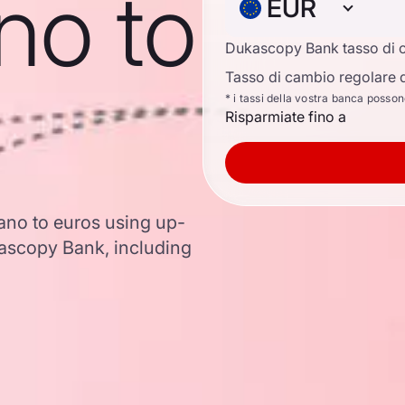
no to
EUR
Dukascopy Bank tasso di 
Tasso di cambio regolare d
* i tassi della vostra banca posso
Risparmiate fino a
ano to euros using up-
ascopy Bank, including