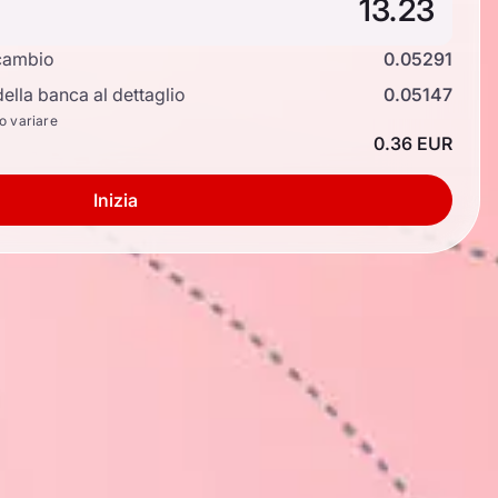
cambio
0.05291
ella banca al dettaglio
0.05147
no variare
0.36 EUR
Inizia