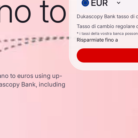
no to
EUR
Dukascopy Bank tasso di 
Tasso di cambio regolare d
* i tassi della vostra banca posso
Risparmiate fino a
ano to euros using up-
ascopy Bank, including