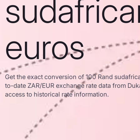
sudafrica
euros
Get the exact conversion of 100 Rand sudafric
to-date ZAR/EUR exchange rate data from Duk
access to historical rate information.