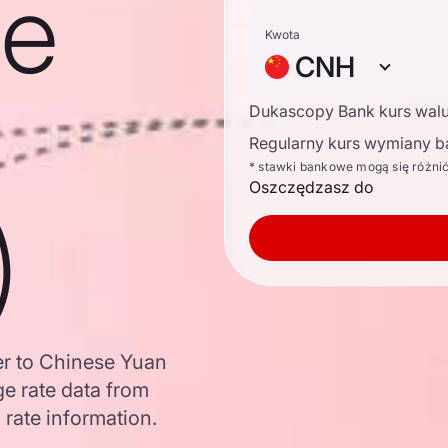
se
Kwota
CNH
Dukascopy Bank kurs wal
Regularny kurs wymiany b
* stawki bankowe mogą się różni
Oszczędzasz do
)
er to Chinese Yuan
e rate data from
 rate information.