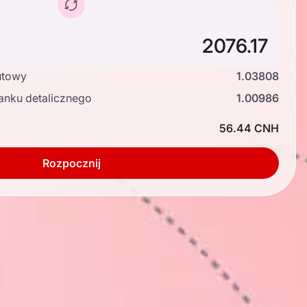
utowy
1.03808
anku detalicznego
1.00986
ć
56.44 CNH
Rozpocznij