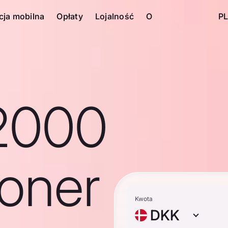
cja mobilna
Opłaty
Lojalność
O
PL
2000
roner
Kwota
DKK