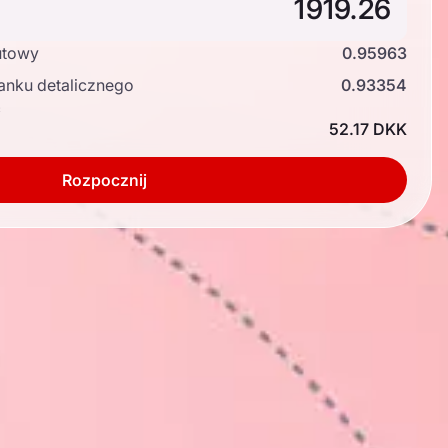
utowy
0.95963
anku detalicznego
0.93354
ć
52.17 DKK
Rozpocznij