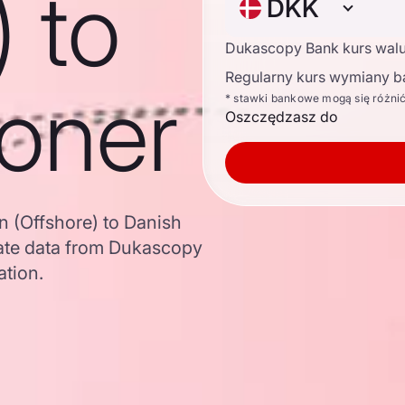
) to
DKK
Dukascopy Bank kurs wal
Regularny kurs wymiany b
roner
* stawki bankowe mogą się różni
Oszczędzasz do
 (Offshore) to Danish
ate data from Dukascopy
ation.