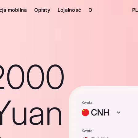
cja mobilna
Opłaty
Lojalność
O
PL
2000
Yuan
Kwota
CNH
Kwota