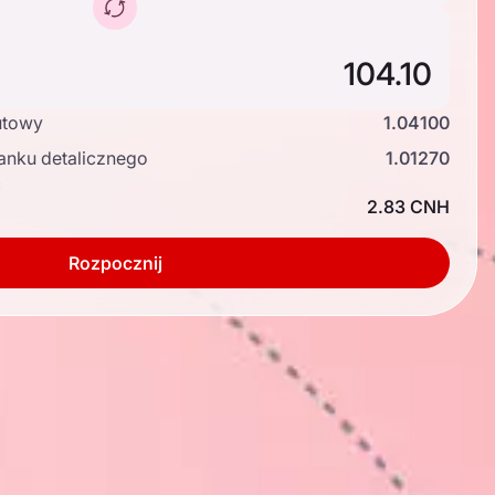
utowy
1.04100
anku detalicznego
1.01270
ć
2.83 CNH
Rozpocznij