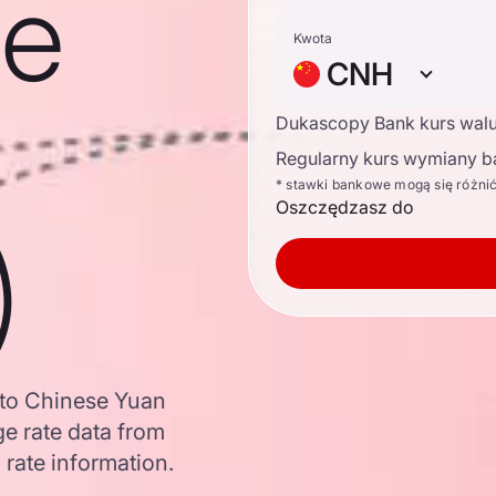
se
Kwota
CNH
Dukascopy Bank kurs wal
Regularny kurs wymiany b
* stawki bankowe mogą się różni
Oszczędzasz do
)
 to Chinese Yuan
e rate data from
 rate information.