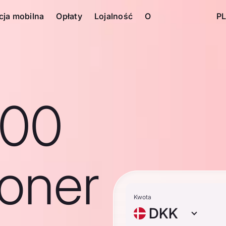
cja mobilna
Opłaty
Lojalność
O
PL
100
roner
Kwota
DKK