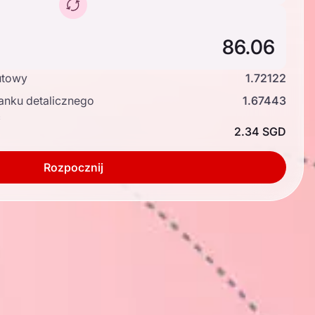
utowy
1.72122
anku detalicznego
1.67443
ć
2.34 SGD
Rozpocznij