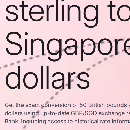
sterling t
Singapor
dollars
Get the exact conversion of 50 British pounds 
dollars using up-to-date GBP/SGD exchange r
Bank, including access to historical rate inform