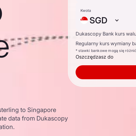
o
Kwota
SGD
e
Dukascopy Bank kurs wal
Regularny kurs wymiany b
* stawki bankowe mogą się różni
Oszczędzasz do
sterling to Singapore
ate data from Dukascopy
ation.