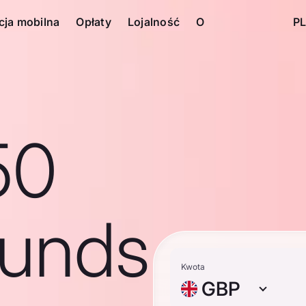
cja mobilna
Opłaty
Lojalność
O
PL
50
ounds
Kwota
GBP