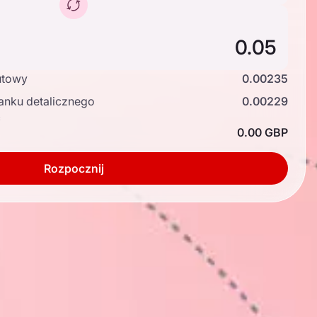
utowy
0.00235
anku detalicznego
0.00229
ć
0.00 GBP
Rozpocznij