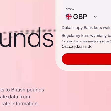
Kwota
GBP
ounds
Dukascopy Bank kurs wal
Regularny kurs wymiany b
* stawki bankowe mogą się różni
Oszczędzasz do
ts to British pounds
ate data from
 rate information.