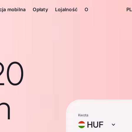
cja mobilna
Opłaty
Lojalność
O
PL
20
n
Kwota
HUF