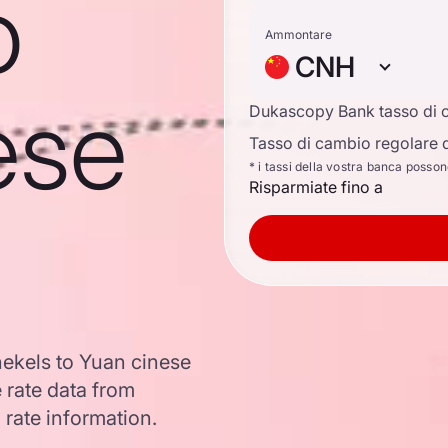
o
Ammontare
CNH
ese
Dukascopy Bank tasso di 
Tasso di cambio regolare d
* i tassi della vostra banca posso
Risparmiate fino a
hekels to Yuan cinese
 rate data from
 rate information.