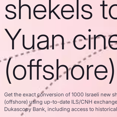
shekels t
Yuan cin
(offshore)
Get the exact conversion of 1000 Israeli new s
(offshore) using up-to-date ILS/CNH exchange
Dukascopy Bank, including access to historical