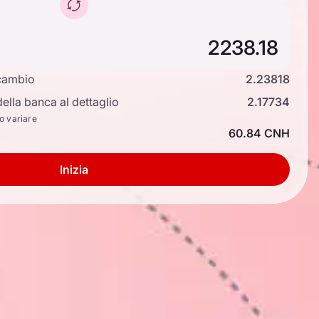
cambio
2.23818
ella banca al dettaglio
2.17734
no variare
60.84 CNH
Inizia