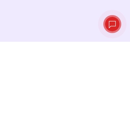
Курсы валют в
реальном
времени