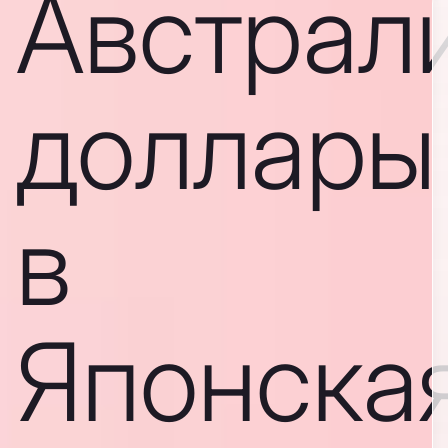
Австрал
доллары
в
Японска