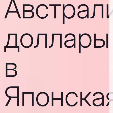
Австрал
доллары
в
Японска