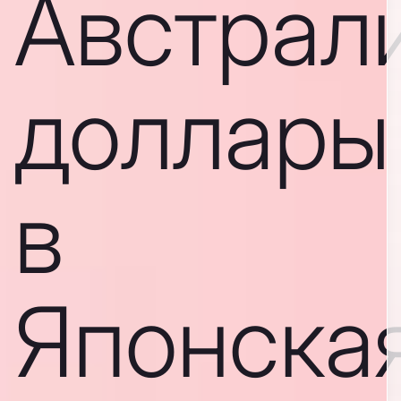
Австрал
доллары
в
Японска