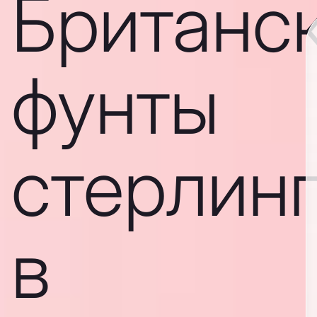
Британс
фунты
стерлин
в